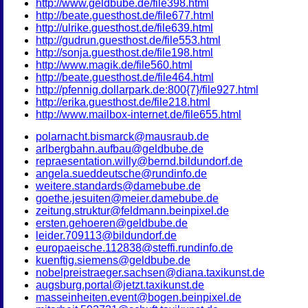
http://www.geldbube.de/file398.html
http://beate.guesthost.de/file677.html
http://ulrike.guesthost.de/file639.html
http://gudrun.guesthost.de/file553.html
http://sonja.guesthost.de/file198.html
http://www.magik.de/file560.html
http://beate.guesthost.de/file464.html
http://pfennig.dollarpark.de:800{7}/file927.html
http://erika.guesthost.de/file218.html
http://www.mailbox-internet.de/file655.html
polarnacht.bismarck@mausraub.de
arlbergbahn.aufbau@geldbube.de
repraesentation.willy@bernd.bildundorf.de
angela.sueddeutsche@rundinfo.de
weitere.standards@damebube.de
goethe.jesuiten@meier.damebube.de
zeitung.struktur@feldmann.beinpixel.de
ersten.gehoeren@geldbube.de
leider.709113@bildundorf.de
europaeische.112838@steffi.rundinfo.de
kuenftig.siemens@geldbube.de
nobelpreistraeger.sachsen@diana.taxikunst.de
augsburg.portal@jetzt.taxikunst.de
masseinheiten.event@bogen.beinpixel.de