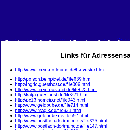
Links für Adressens
http://www.mein-dortmund.de/harvester.html
http://poison.beinpixel.de/file639.html
http://ingrid.guesthost.de/file309.html
http://www.mein-postamt.de/file623.html
http://katja.guesthost.de/file221.html
http://pc13.homeip.net/file943.html
http://www.geldbube.de/file714.html
http://www.magik.de/file921.html
http://www.geldbube.de/file597.html
http://www.postfach-dortmund.de/file325.html
http://www.postfach-dortmund.de/file147.html