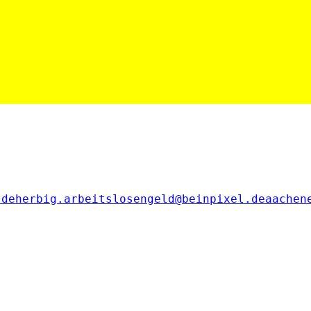
.de
herbig.arbeitslosengeld@beinpixel.de
aachen