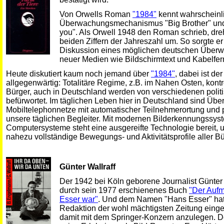
Von Orwells Roman
"1984"
kennt wahrscheinl
Überwachungsmechanismus "Big Brother" und d
you". Als Orwell 1948 den Roman schrieb, drehte
beiden Ziffern der Jahreszahl um. So sorgte er 
Diskussion eines möglichen deutschen Überw
neuer Medien wie Bildschirmtext und Kabelfe
Heute diskutiert kaum noch jemand über
"1984"
, dabei ist de
allgegenwärtig: Totalitäre Regime, z.B. im Nahen Osten, kontro
Bürger, auch in Deutschland werden von verschiedenen politi
befürwortet. Im täglichen Leben hier in Deutschland sind Ü
Mobiltelephonnetze mit automatischer Teilnehmerortung und
unsere täglichen Begleiter. Mit modernen Bilderkennungssys
Computersysteme steht eine ausgereifte Technologie bereit
nahezu vollständige Bewegungs- und Aktivitätsprofile aller Bü
Günter Wallraff
Der 1942 bei Köln geborene Journalist Günter 
durch sein 1977 erschienenes Buch
"Der Aufm
Esser war"
. Und dem Namen "Hans Esser" hatte
Redaktion der wohl mächtigsten Zeitung einge
damit mit dem Springer-Konzern anzulegen. Det