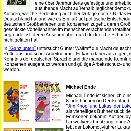
eine über Jahrhunderte gefestigte und erhebli
ausübende Macht außerhalb jeglicher demokrat
Autoren, welche Bedeutung auch heutzutage noch z.B. das Fü
Deutschland hat und wie es Einfluß auf politische Entscheidu
deutschen Großbetrieben und Konzernen zugeht, deren Größ
geschickte Vorteilsnahme im menschenverachtenden totalitäre
begründet ist, deren Ansehen aber durch trickreiche Schachzü
nicht gelitten hat.
In
"Ganz unten"
untersucht Günter Wallraff die Macht deutsch
Rolle ausländischer Arbeitnehmer. Er kann dabei aufzeigen,
Kenntnis der deutschen Sprache und die mangelnde Kenntni
Konzernen ausgenutzt werden und gültige Arbeitsschutz- und S
werden.
Michael Ende
Michael Ende ist sicherlich ei
Kinderbüchern in Deutschland
"Jim Knopf und Lukas, der Loko
als vierteiliges Bühnenstück 
Fernsehen bekannt. Auf der idy
Umweltverschmutzung, ohne Arb
lebt der Lokomotivführer Luka