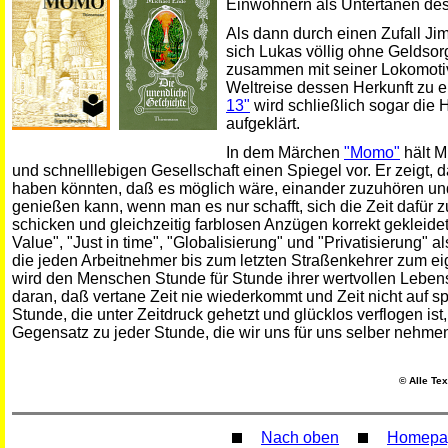
Einwohnern als Untertanen des
Als dann durch einen Zufall Jim
sich Lukas völlig ohne Geldso
zusammen mit seiner Lokomot
Weltreise dessen Herkunft zu 
13"
wird schließlich sogar die 
aufgeklärt.
In dem Märchen
"Momo"
hält M
und schnelllebigen Gesellschaft einen Spiegel vor. Er zeigt,
haben könnten, daß es möglich wäre, einander zuzuhören un
genießen kann, wenn man es nur schafft, sich die Zeit dafür 
schicken und gleichzeitig farblosen Anzügen korrekt gekleide
Value", "Just in time", "Globalisierung" und "Privatisierung" a
die jeden Arbeitnehmer bis zum letzten Straßenkehrer zum ei
wird den Menschen Stunde für Stunde ihrer wertvollen Lebens
daran, daß vertane Zeit nie wiederkommt und Zeit nicht auf 
Stunde, die unter Zeitdruck gehetzt und glücklos verflogen ist,
Gegensatz zu jeder Stunde, die wir uns für uns selber nehme
© Alle Tex
Nach oben
Homepa