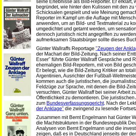
seine Erlebnisse als Bild-Reporter. Er erklärt,
begründet, wie hinter den Kulissen mit den z
Schicksalen gespielt und wie Meinung gemacht 
Reporter im Kampf um die Auflage mit Mensc
anwenden, um an Bild- und Textmaterial zu k
umgedichtet und getarnt werden, um sensation
dennoch juristisch nicht angegriffen zu werden
aufmerksamen Staatsbürger sollte dieses Buch 
Günter Wallraffs Reportage
"Zeugen der Ankla
der Machart der Bild-Zeitung. Nach seiner Ent
Esser" führte Günter Wallraff Gespräche und R
ehemaligen Bild-Reportern, mit von Bild ges
Er belegt, wie die Bild-Zeitung Kritiker an tot
Argentinien, Ausrichter der Fußball-Weltmeis
kommen auch die juristischen, die journalisti
Feldzüge zur Sprache, mit denen die Bild-Zei
versuchten, Günter Wallraff bei seiner Arbeit 
Öffentlichkeit zu demontieren. Die juristisch
zum
Bundesverfassungsgericht
. Nach der Lek
der Anklage"
die zwingend zu lesende Fortset
Zusammen mit Bernt Engelmann hat Günter Wal
die Machtstrukturen in der Bundesrepublik De
Analysen von Bernt Engelmann und die investig
zeigen, daß es in Deutschland jenseits der de